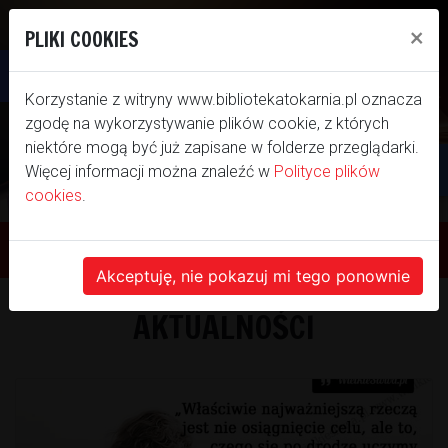
×
PLIKI COOKIES
Otwórz pasek narzędzi
Korzystanie z witryny www.bibliotekatokarnia.pl oznacza
zgodę na wykorzystywanie plików cookie, z których
niektóre mogą być już zapisane w folderze przeglądarki.
Więcej informacji można znaleźć w
Polityce plików
cookies
.
WITAMY NA NASZEJ
STRONIE INTERNETOWEJ
Akceptuję, nie pokazuj mi tego ponownie
AKTUALNOŚCI
BIBLIOTEKI SAMORZĄDOWEJ GMINY
TOKARNIA