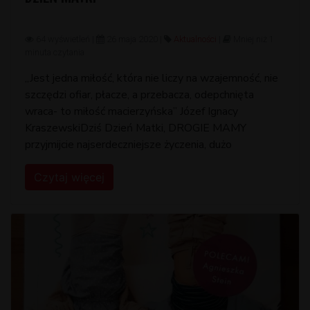
64 wyświetleń |
26 maja 2020 |
Aktualności
|
Mniej niż 1
minuta czytania
,,Jest jedna miłość, która nie liczy na wzajemność, nie
szczędzi ofiar, płacze, a przebacza, odepchnięta
wraca- to miłość macierzyńska” Józef Ignacy
KraszewskiDziś Dzień Matki, DROGIE MAMY
przyjmijcie najserdeczniejsze życzenia, dużo
Czytaj więcej