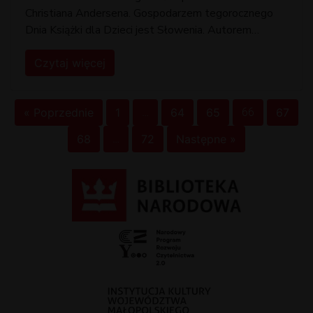
Christiana Andersena. Gospodarzem tegorocznego
Dnia Książki dla Dzieci jest Słowenia. Autorem
tegorocznego
Czytaj więcej
« Poprzednie
1
…
64
65
66
67
68
…
72
Następne »