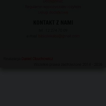
Dostępność
Regulamin wypożyczalni i czytelni
Usługi dodatkowe
KONTAKT Z NAMI
tel.: 12 274 70 09
e-mail:
bibliotekabs@gmail.com
Realizacja
Daniel Obuchowicz
Wszelkie prawa zastrzeżone 2014 - 2026