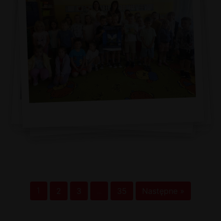
1
2
3
…
35
Następne »