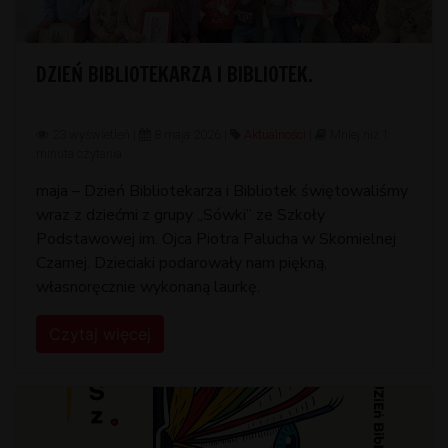
DZIEŃ BIBLIOTEKARZA I BIBLIOTEK.
23 wyświetleń |
8 maja 2026 |
Aktualności
|
Mniej niż 1
minuta czytania
maja – Dzień Bibliotekarza i Bibliotek świętowaliśmy
wraz z dziećmi z grupy ,,Sówki” ze Szkoły
Podstawowej im. Ojca Piotra Palucha w Skomielnej
Czarnej. Dzieciaki podarowały nam piękną,
własnoręcznie wykonaną laurkę.
Czytaj więcej