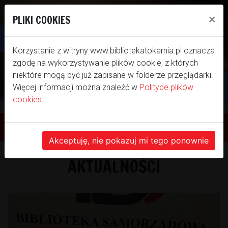
×
PLIKI COOKIES
Otwórz pasek narzędzi
Korzystanie z witryny www.bibliotekatokarnia.pl oznacza
zgodę na wykorzystywanie plików cookie, z których
niektóre mogą być już zapisane w folderze przeglądarki.
Więcej informacji można znaleźć w
Polityce plików
cookies
.
WITAMY NA NASZEJ
STRONIE INTERNETOWEJ
Akceptuję, nie pokazuj mi tego ponownie
AKTUALNOŚCI
BIBLIOTEKI SAMORZĄDOWEJ GMINY
TOKARNIA