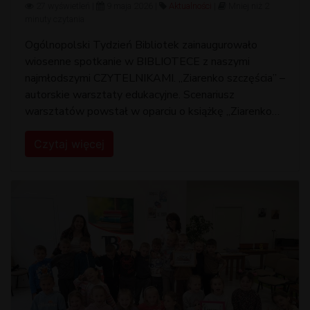
27 wyświetleń |
9 maja 2026 |
Aktualności
|
Mniej niż 2
minuty czytania
Ogólnopolski Tydzień Bibliotek zainaugurowało
wiosenne spotkanie w BIBLIOTECE z naszymi
najmłodszymi CZYTELNIKAMI. ,,Ziarenko szczęścia” –
autorskie warsztaty edukacyjne. Scenariusz
warsztatów powstał w oparciu o książkę ,,Ziarenko
radości” Lucy Rowland, Wydawnictwo
Czytaj więcej