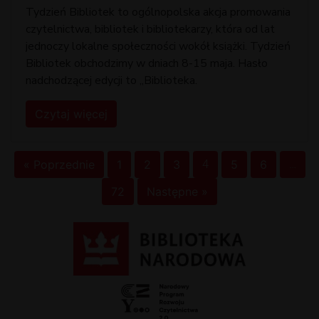
Tydzień Bibliotek to ogólnopolska akcja promowania
czytelnictwa, bibliotek i bibliotekarzy, która od lat
jednoczy lokalne społeczności wokół książki. Tydzień
Bibliotek obchodzimy w dniach 8-15 maja. Hasło
nadchodzącej edycji to „Biblioteka.
Czytaj więcej
« Poprzednie
1
2
3
4
5
6
…
72
Następne »