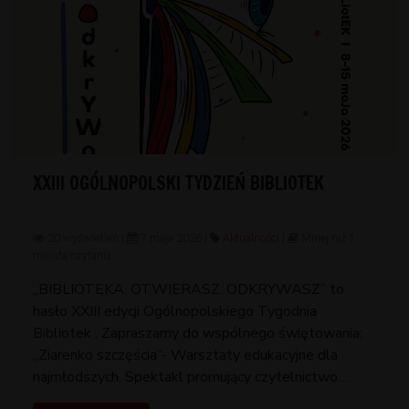
XXIII OGÓLNOPOLSKI TYDZIEŃ BIBLIOTEK
20 wyświetleń |
7 maja 2026 |
Aktualności
|
Mniej niż 1
minuta czytania
,,BIBLIOTEKA. OTWIERASZ. ODKRYWASZ” to
hasło XXIII edycji Ogólnopolskiego Tygodnia
Bibliotek . Zapraszamy do wspólnego świętowania:
,,Ziarenko szczęścia”- Warsztaty edukacyjne dla
najmłodszych. Spektakl promujący czytelnictwo
,,Wyobraźnia czeka ukryta w BIBLIOTEKACH” .