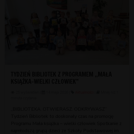
TYDZIEŃ BIBLIOTEK Z PROGRAMEM ,,MAŁA
KSIĄŻKA-WIELKI CZŁOWIEK”
25 wyświetleń |
14 maja 2026 |
Aktualności
|
Mniej niż 1
minuta czytania
,,BIBLIOTEKA. OTWIERASZ. ODKRYWASZ”
Tydzień Bibliotek to doskonały czas na promocję
Programu Mała książka – wielki człowiek Spotkanie z
najmłodszą grupą dzieci ze Szkoły Podstawowej im.