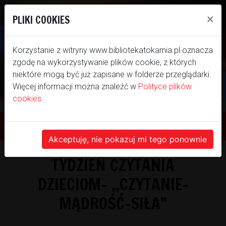
×
PLIKI COOKIES
Otwórz pasek narzędzi
Korzystanie z witryny www.bibliotekatokarnia.pl oznacza
zgodę na wykorzystywanie plików cookie, z których
niektóre mogą być już zapisane w folderze przeglądarki.
Więcej informacji można znaleźć w
Polityce plików
cookies
.
WITAMY NA NASZEJ
STRONIE INTERNETOWEJ
Akceptuję, nie pokazuj mi tego ponownie
TYDZIEŃ CZYTANIA
BIBLIOTEKI SAMORZĄDOWEJ GMINY
DZIECIOM- ,,CZYTANIE-
TOKARNIA
MĄDROŚĆ-SIŁA”