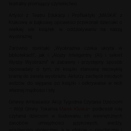
teatralny promujący czytelnictwo.
Artyści z Teatru Edukacji i Profilaktyki „MASKA” z
Krakowa w bajkowej opowieści przekonali dzieciaki o
wielkiej sile książek w oddziaływaniu na naszą
wyobraźnię
Zarówno spektakl „Wyobraźnia czeka ukryta w
bibliotekach”, jak i „Alojzy Inteligentny (AI) i sekret
Wyspy Wyobraźni” w zabawny i przystępny sposób
opowiadały o tym, że książki stanowią niezwykłą
bramę do świata wyobraźni. Aktorzy zachęcili młodych
widzów do sięgania po książki i odkrywania w nich
własnej mądrości i siły .
Gminny Ambasador Akcji Tygodnia Czytania Dzieciom
– Wójt Gminy Tokarnia
Marek Kluska
– podkreślił rolę
czytania dzieciom w budowaniu ich wewnętrznych
zasobów: umiejętności językowych, wiedzy,
wrażliwości społecznej, a w efekcie – psychicznej i