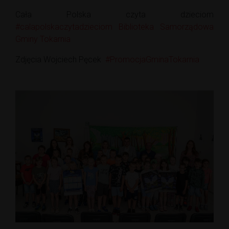
Cała Polska czyta dzieciom
#calapolskaczytadzieciom
Biblioteka Samorządowa
Gminy Tokarnia
Zdjęcia Wojciech Pęcek
#PromocjaGminaTokarnia