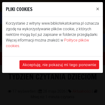
×
PLIKI COOKIES
Otwórz pasek narzędzi
Korzystanie z witryny www.bibliotekatokarnia.pl oznacza
zgodę na wykorzystywanie plików cookie, z których
niektóre mogą być już zapisane w folderze przeglądarki.
Więcej informacji można znaleźć w
Polityce plików
cookies
.
WITAMY NA NASZEJ
STRONIE INTERNETOWEJ
Akceptuję, nie pokazuj mi tego ponownie
TYDZIEŃ CZYTANIA DZIECIOM
BIBLIOTEKI SAMORZĄDOWEJ GMINY
TOKARNIA
17 wyświetleń |
28 maja 2026 |
Aktualności
|
Mniej niż 1 minuta czytania