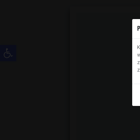
P
Otwórz pasek narzędzi
K
w
z
z