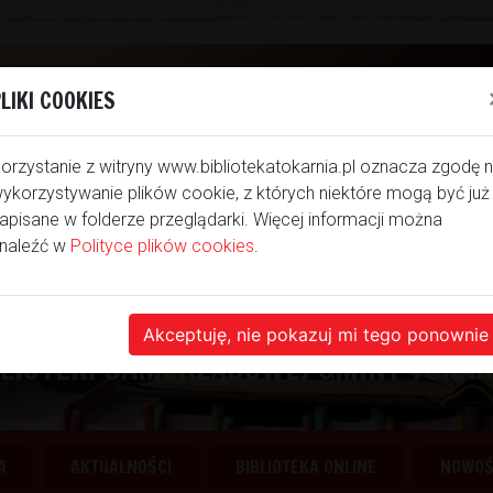
LIKI COOKIES
orzystanie z witryny www.bibliotekatokarnia.pl oznacza zgodę 
ykorzystywanie plików cookie, z których niektóre mogą być już
apisane w folderze przeglądarki. Więcej informacji można
naleźć w
Polityce plików cookies
.
NA NASZEJ STRONIE INTE
Akceptuję, nie pokazuj mi tego ponownie
BLIOTEKI SAMORZĄDOWEJ GMINY TOKAR
A
AKTUALNOŚCI
BIBLIOTEKA ONLINE
NOWOŚC