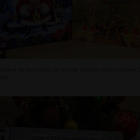
aszamy do korzystania ze zbiorów Biblioteki Samorządowej 
nia!