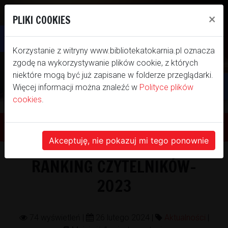
×
PLIKI COOKIES
Otwórz pasek narzędzi
Korzystanie z witryny www.bibliotekatokarnia.pl oznacza
zgodę na wykorzystywanie plików cookie, z których
niektóre mogą być już zapisane w folderze przeglądarki.
Więcej informacji można znaleźć w
Polityce plików
cookies
.
WITAMY NA NASZEJ
STRONIE INTERNETOWEJ
Akceptuję, nie pokazuj mi tego ponownie
RANKING CZYTELNIKÓW-
BIBLIOTEKI SAMORZĄDOWEJ GMINY
2023
TOKARNIA
74 wyświetleń |
26 lutego 2024 |
Aktualności
|