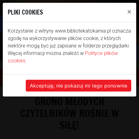
×
PLIKI COOKIES
Otwórz pasek narzędzi
Korzystanie z witryny www.bibliotekatokarnia.pl oznacza
zgodę na wykorzystywanie plików cookie, z których
niektóre mogą być już zapisane w folderze przeglądarki.
Więcej informacji można znaleźć w
Polityce plików
cookies
.
WITAMY NA NASZEJ
STRONIE INTERNETOWEJ
Akceptuję, nie pokazuj mi tego ponownie
GRONO MŁODYCH
BIBLIOTEKI SAMORZĄDOWEJ GMINY
CZYTELNIKÓW ROŚNIE W
TOKARNIA
SIŁĘ!