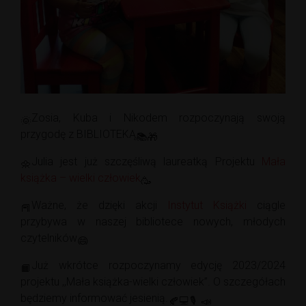
Zosia, Kuba i Nikodem rozpoczynają swoją
przygodę z BIBLIOTEKĄ
Julia jest już szczęśliwą laureatką Projektu
Mała
książka – wielki człowiek
Ważne, że dzięki akcji
Instytut Książki
ciągle
przybywa w naszej bibliotece nowych, młodych
czytelników
Już wkrótce rozpoczynamy edycję 2023/2024
projektu ,,Mała książka-wielki człowiek”. O szczegółach
będziemy informować jesienią.