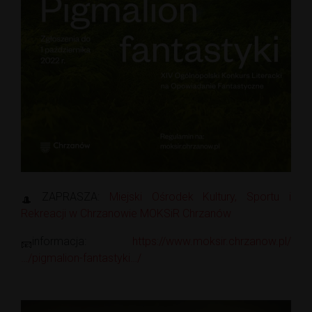
ZAPRASZA:
Miejski Ośrodek Kultury, Sportu i
Rekreacji w Chrzanowie MOKSiR Chrzanów
informacja:
https://www.moksir.chrzanow.pl/
…/pigmalion-fantastyki…/