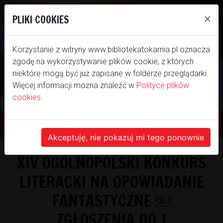
×
PLIKI COOKIES
Otwórz pasek narzędzi
Korzystanie z witryny www.bibliotekatokarnia.pl oznacza
zgodę na wykorzystywanie plików cookie, z których
niektóre mogą być już zapisane w folderze przeglądarki.
Więcej informacji można znaleźć w
Polityce plików
cookies
.
WITAMY NA NASZEJ
STRONIE INTERNETOWEJ
Akceptuję, nie pokazuj mi tego ponownie
XIV OGÓLNOPOLSKI KONKURS
BIBLIOTEKI SAMORZĄDOWEJ GMINY
LITERACKI NA OPOWIADANIE
TOKARNIA
FANTASTYCZNE ￼
ZGŁOSZENIA DO 1