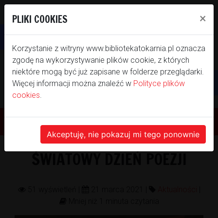
×
PLIKI COOKIES
Otwórz pasek narzędzi
Korzystanie z witryny www.bibliotekatokarnia.pl oznacza
zgodę na wykorzystywanie plików cookie, z których
niektóre mogą być już zapisane w folderze przeglądarki.
Więcej informacji można znaleźć w
Polityce plików
WITAMY NA NASZEJ
cookies
.
STRONIE INTERNETOWEJ
Akceptuję, nie pokazuj mi tego ponownie
BIBLIOTEKI SAMORZĄDOWEJ GMINY
ŚWIATOWY DZIEŃ POEZJI
TOKARNIA
51 wyświetleń |
21 marca 2021 |
Aktualności
|
Mniej niż 1 minuta czytania