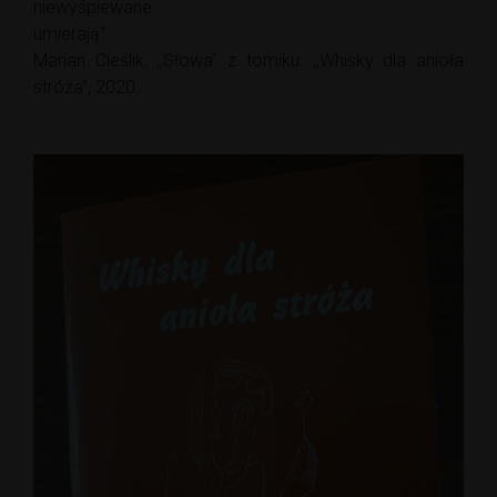
niewyśpiewane
umierają”
Marian Cieślik, ,,Słowa” z tomiku: ,,Whisky dla anioła
stróża”, 2020.