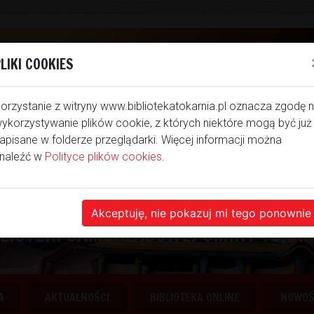
LIKI COOKIES
orzystanie z witryny www.bibliotekatokarnia.pl oznacza zgodę 
ykorzystywanie plików cookie, z których niektóre mogą być już
apisane w folderze przeglądarki. Więcej informacji można
naleźć w
Polityce plików cookies
.
NA NASZEJ STRONIE INTE
Akceptuję, nie pokazuj mi tego ponownie
BLIOTEKI SAMORZĄDOWEJ GMINY TOKAR
A
AKTUALNOŚCI
BIBLIOTEKA ONLINE
NOWOŚC