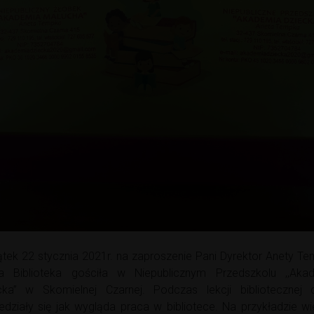
ątek 22 stycznia 2021r. na zaproszenie Pani Dyrektor Anety Te
a Biblioteka gościła w Niepublicznym Przedszkolu ,,Aka
cka” w Skomielnej Czarnej. Podczas lekcji bibliotecznej d
edziały się jak wygląda praca w bibliotece. Na przykładzie wi