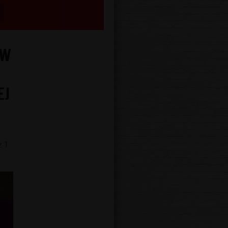
 W
EJ
ż 1