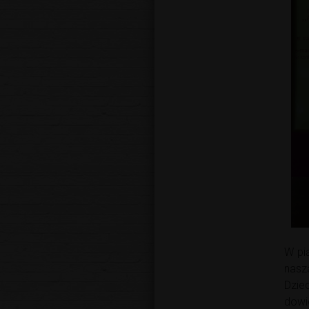
W pi
nasz
Dzie
dowi