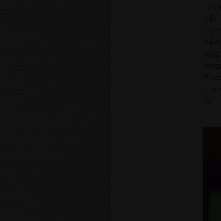
Lech
roku
pozw
niew
możl
nasz
Prze
z pr