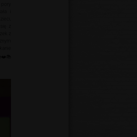
 pory
ała i
ieci,
się z
zek z
cznym
kanie