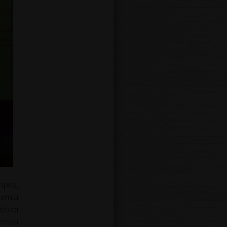
mpka,
demia
zieci
ersza