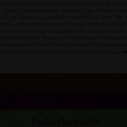
a Konopińskiego ,,Zima” poznaliśmy główne cechy tej pięknej
. Zimowa zabawa ruchowa wszystkich nas troszkę rozgrz
oliła na utrwalenie poznanych wiadomości o zimie. Dla dz
ątpliwie najprzyjemniejsza część naszego spotkania, wiązała 
iwością samodzielnego przeglądania nowych, pięknych książec
ej Biblioteki. Bardzo dziękujemy za miłe przyjęcie w Niepubli
dszkolu ,,Akademia Dziecka”. Mamy nadzieję, że to zimowe spot
zedszkolakami stanie się początkiem naszej współpracy.