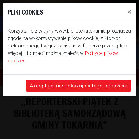
×
PLIKI COOKIES
Otwórz pasek narzędzi
Korzystanie z witryny www.bibliotekatokarnia.pl oznacza
zgodę na wykorzystywanie plików cookie, z których
niektóre mogą być już zapisane w folderze przeglądarki.
Więcej informacji można znaleźć w
Polityce plików
cookies
.
WITAMY NA NASZEJ
STRONIE INTERNETOWEJ
Akceptuję, nie pokazuj mi tego ponownie
,,REPORTERSKI PIĄTEK Z
BIBLIOTEKI SAMORZĄDOWEJ GMINY
BIBLIOTEKĄ SAMORZĄDOWĄ
TOKARNIA
GMINY TOKARNIA”