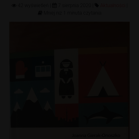
42 wyświetleń |
7 sierpnia 2020 |
Aktualności
|
Mniej niż 1 minuta czytania