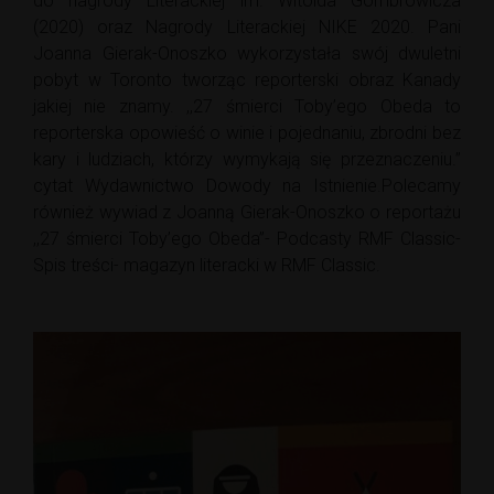
do nagrody Literackiej im. Witolda Gombrowicza
(2020) oraz Nagrody Literackiej NIKE 2020. Pani
Joanna Gierak-Onoszko wykorzystała swój dwuletni
pobyt w Toronto tworząc reporterski obraz Kanady
jakiej nie znamy. ,,27 śmierci Toby’ego Obeda to
reporterska opowieść o winie i pojednaniu, zbrodni bez
kary i ludziach, którzy wymykają się przeznaczeniu.”
cytat Wydawnictwo Dowody na Istnienie.Polecamy
również wywiad z Joanną Gierak-Onoszko o reportażu
,,27 śmierci Toby’ego Obeda”- Podcasty RMF Classic-
Spis treści- magazyn literacki w RMF Classic.