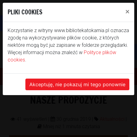
×
PLIKI COOKIES
Otwórz pasek narzędzi
Korzystanie z witryny www.bibliotekatokarnia.pl oznacza
zgodę na wykorzystywanie plików cookie, z których
niektóre mogą być już zapisane w folderze przeglądarki.
Więcej informacji można znaleźć w
Polityce plików
WITAMY NA NASZEJ
cookies
.
STRONIE INTERNETOWEJ
Akceptuję, nie pokazuj mi tego ponownie
BIBLIOTEKI SAMORZĄDOWEJ GMINY
NASZE PROPOZYCJE
TOKARNIA
41 wyświetleń |
30 grudnia 2019 |
Aktualności
|
Mniej niż 1 minuta czytania